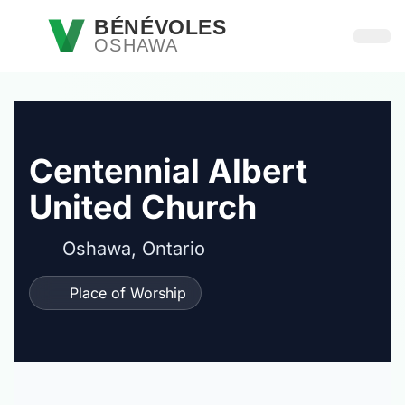
Passer au contenu principal
BÉNÉVOLES
OSHAWA
Ouvri
Centennial Albert
United Church
Oshawa, Ontario
Place of Worship