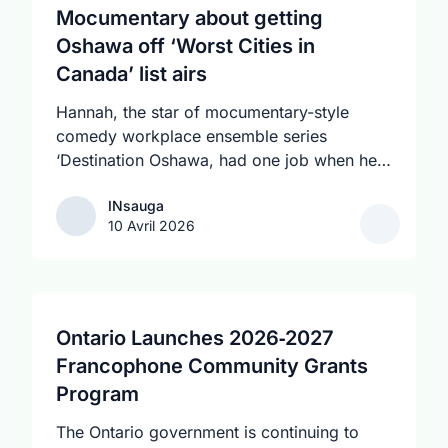
Mocumentary about getting
Oshawa off ‘Worst Cities in
Canada’ list airs
Hannah, the star of mocumentary-style
comedy workplace ensemble series
‘Destination Oshawa, had one job when her
boss dropped dead and she was appointed
INsauga
INsauga
director of the (fictional) Oshawa Tourism
10 Avril 2026
Board: get the city – the butt of many a joke
in the real world – off the ‘Worst Cities of
Canada’ list by the end of the year. The 14-
minute first episode, directed by Jon Riera
and starring stand-up comedian and actor
Ontario Launches 2026‑2027
Hannah Veldhoen, debuted Thursday and
Francophone Community Grants
sees Hannah try and inspire her crack team
Program
of misfits to fulfill her promise of putting
Oshawa on the map “in a good way.”
The Ontario government is continuing to