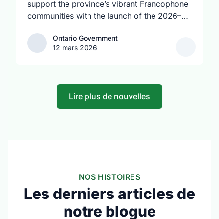
support the province’s vibrant Francophone
communities with the launch of the 2026–
2027 Francophone Community Grants
Ontario Government
Ontario Government
Program (FCGP). Through the FCGP,
12 mars 2026
Ontario is protecting the cultural and
economic vitality of the Francophone
community by funding initiatives that
improve access to French‑language
Lire plus de nouvelles
services, strengthen organizational capacity
and promote Francophone culture.
NOS HISTOIRES
Les derniers articles de
notre blogue