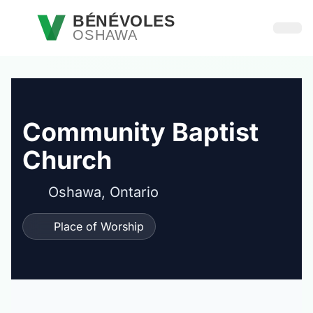
Passer au contenu principal
BÉNÉVOLES
OSHAWA
Ouvri
Community Baptist
Church
Oshawa, Ontario
Place of Worship