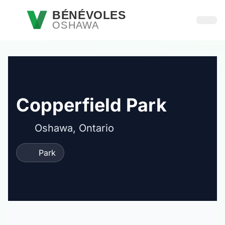
Passer au contenu principal
BÉNÉVOLES
OSHAWA
Ouvri
Copperfield Park
Oshawa, Ontario
Park