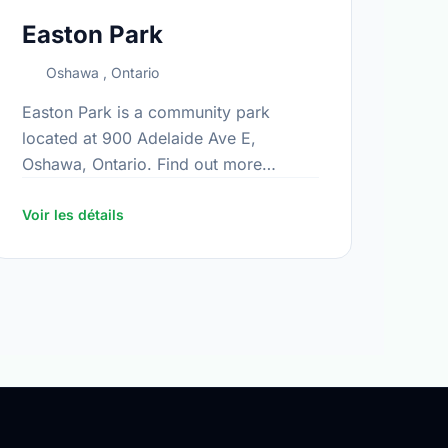
Easton Park
Oshawa , Ontario
Easton Park is a community park
located at 900 Adelaide Ave E,
Oshawa, Ontario. Find out more
.aspx
information at:
https://www.oshawa.ca/Modules/Facilities/Index.aspx
Voir les détails