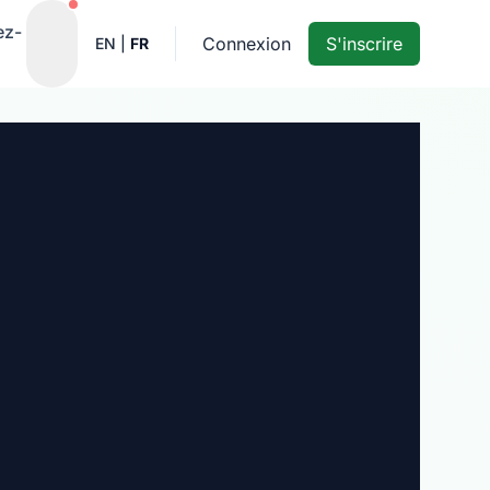
Notifications actives
ez-
Connexion
S'inscrire
EN
|
FR