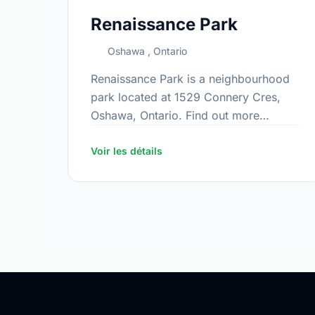
Renaissance Park
Oshawa , Ontario
Renaissance Park is a neighbourhood
park located at 1529 Connery Cres,
Oshawa, Ontario. Find out more
information at:
https://www.oshawa.ca/Modules/Facilitie
Voir les détails