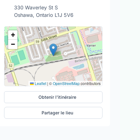
330 Waverley St S
Oshawa, Ontario L1J 5V6
+
−
Leaflet
|
©
OpenStreetMap
contributors
Obtenir l'itinéraire
Partager le lieu