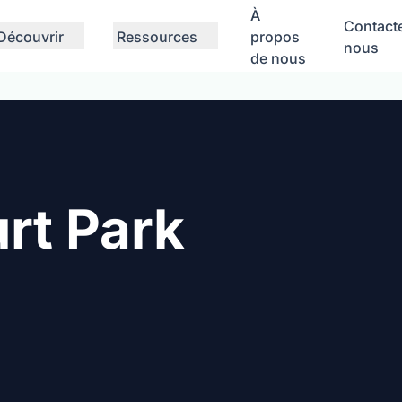
À
Contact
Découvrir
Ressources
propos
nous
de nous
rt Park