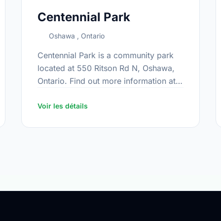
Centennial Park
Oshawa , Ontario
Centennial Park is a community park
located at 550 Ritson Rd N, Oshawa,
Ontario. Find out more information at:
https://www.oshawa.ca/Modules/Facilities/Index
s/Index.aspx
Voir les détails