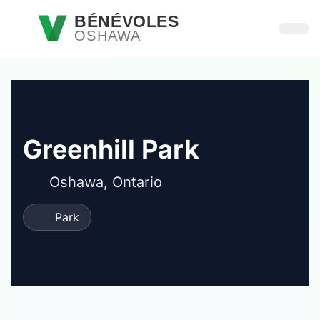
Passer au contenu principal
BÉNÉVOLES
OSHAWA
Ouvri
Greenhill Park
Oshawa, Ontario
Park