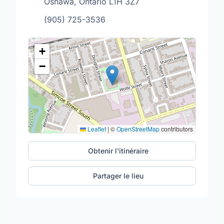
Oshawa, Ontario L1H 3Z7
(905) 725-3536
+
−
Leaflet
|
©
OpenStreetMap
contributors
Obtenir l'itinéraire
Partager le lieu