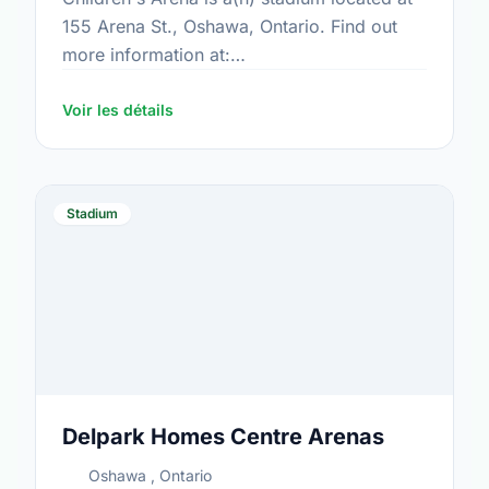
155 Arena St., Oshawa, Ontario. Find out
more information at:
https://www.oshawa.ca/Modules/Facilities/Detail.a
CategoryIds=&FacilityTypeIds=5&Keywords=&Scrol
Voir les détails
0045-487c-9365-9e85d37fb882
Stadium
Delpark Homes Centre Arenas
Oshawa , Ontario