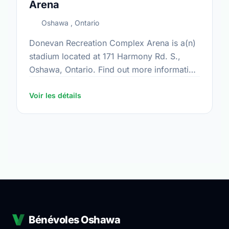
Arena
Oshawa , Ontario
Donevan Recreation Complex Arena is a(n)
stadium located at 171 Harmony Rd. S.,
Oshawa, Ontario. Find out more information
at:
https://www.oshawa.ca/Modules/Facilities/Detail.a
Voir les détails
CategoryIds=&FacilityTypeIds=5&Keywords=&Scro
835f-46dd-974a-dd332b590e2f
Bénévoles Oshawa