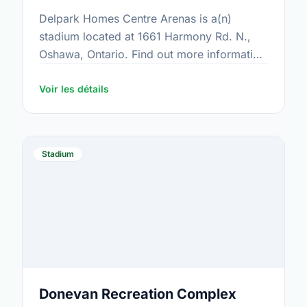
Delpark Homes Centre Arenas is a(n)
stadium located at 1661 Harmony Rd. N.,
Oshawa, Ontario. Find out more information
at:
https://www.oshawa.ca/Modules/Facilities/Detail.a
Voir les détails
CategoryIds=&FacilityTypeIds=5&Keywords=&Scro
2625-437c-b1c9-c887a5f88a95
Stadium
Donevan Recreation Complex