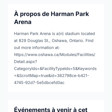
À propos de Harman Park
Arena
Harman Park Arena is a(n) stadium located
at 829 Douglas St., Oshawa, Ontario. Find
out more information at:
https://www.oshawa.ca/Modules/Facilities/
Detail.aspx?
CategoryIds=&FacilityTypeIds=5&Keywords
=&ScrollMap=true&id=362798ce-b421-
4745-92d7-5e5dbcefd0ac
Événements à venir à cet