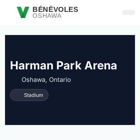
Passer au contenu principal
BÉNÉVOLES
OSHAWA
Ouvri
Harman Park Arena
Oshawa, Ontario
Stadium