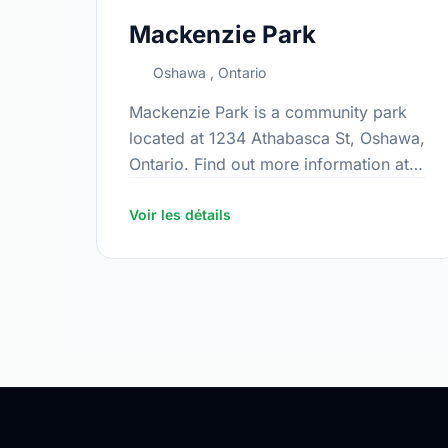
Mackenzie Park
Oshawa , Ontario
Mackenzie Park is a community park
located at 1234 Athabasca St, Oshawa,
Ontario. Find out more information at:
https://www.oshawa.ca/Modules/Facilitie
Voir les détails