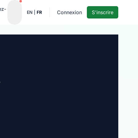
Notifications actives
ez-
Connexion
S'inscrire
EN
|
FR
s