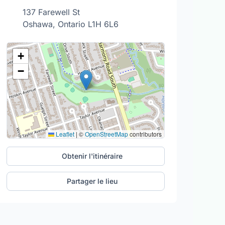
137 Farewell St
Oshawa, Ontario L1H 6L6
+
−
Leaflet
|
©
OpenStreetMap
contributors
Obtenir l'itinéraire
Partager le lieu