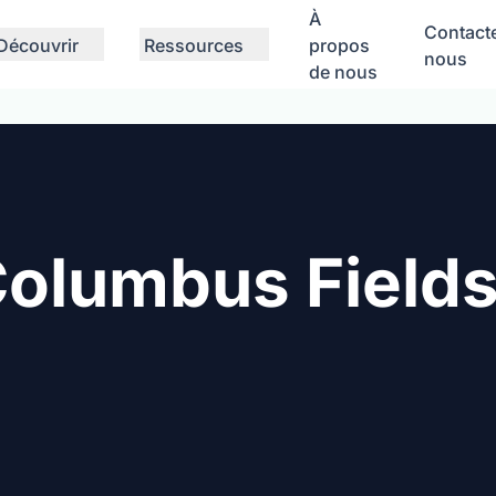
À
Contact
Découvrir
Ressources
propos
nous
de nous
Columbus Field