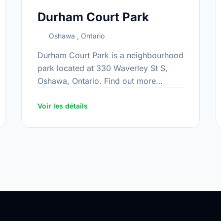
Durham Court Park
Oshawa , Ontario
Durham Court Park is a neighbourhood
park located at 330 Waverley St S,
Oshawa, Ontario. Find out more
s/Index.aspx
information at:
https://www.oshawa.ca/Modules/Facilities/Index
Voir les détails