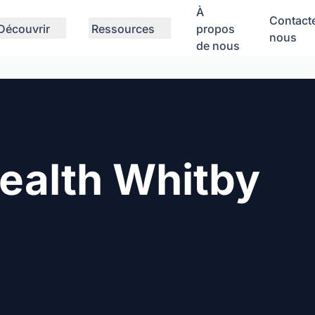
À
Contact
Découvrir
Ressources
propos
nous
de nous
ealth Whitby