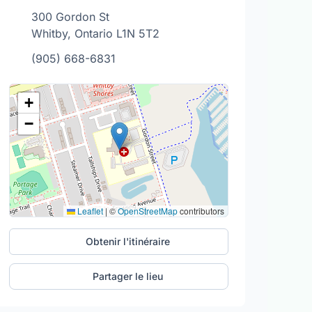
300 Gordon St
Whitby, Ontario L1N 5T2
(905) 668-6831
+
−
Leaflet
|
©
OpenStreetMap
contributors
Obtenir l'itinéraire
Partager le lieu