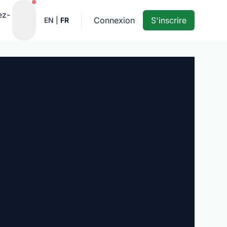
Notifications actives
ez-
Connexion
S'inscrire
EN
|
FR