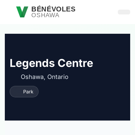
Passer au contenu principal
BÉNÉVOLES
OSHAWA
Ouvri
Legends Centre
Oshawa, Ontario
Park