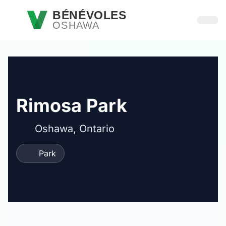
Passer au contenu principal
BÉNÉVOLES
OSHAWA
Ouvri
Rimosa Park
Oshawa, Ontario
Park