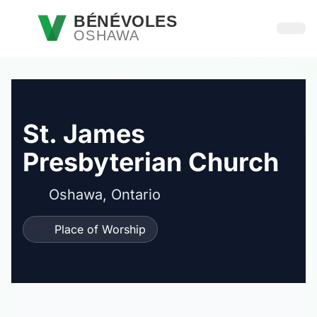
Passer au contenu principal
BÉNÉVOLES
OSHAWA
Ouvri
St. James
Presbyterian Church
Oshawa, Ontario
Place of Worship