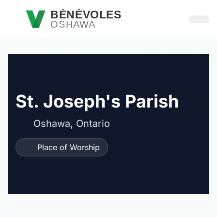
Passer au contenu principal
BÉNÉVOLES
OSHAWA
Ouvri
St. Joseph's Parish
Oshawa, Ontario
Place of Worship