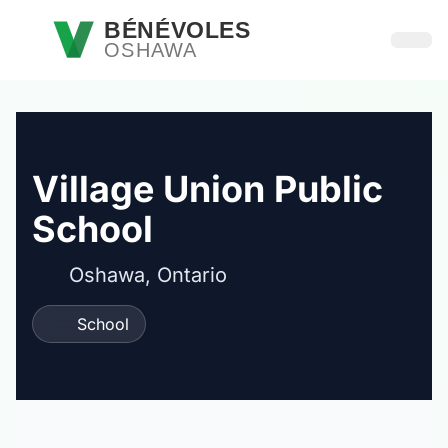
Passer au contenu principal
BÉNÉVOLES
OSHAWA
Ouvri
Village Union Public
School
Oshawa, Ontario
School