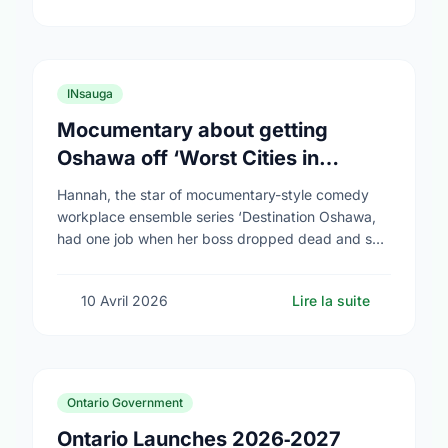
INsauga
Mocumentary about getting
Oshawa off ‘Worst Cities in
Canada’ list airs
Hannah, the star of mocumentary-style comedy
workplace ensemble series ‘Destination Oshawa,
had one job when her boss dropped dead and she
was appointed director of the (fictional) Oshawa
Tourism Board: …
10 Avril 2026
Lire la suite
Ontario Government
Ontario Launches 2026‑2027