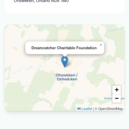
Ohsweken, Ontario N0A 1M0
×
Dreamcatcher Charitable Foundation
+
−
Leaflet
|
© OpenStreetMap