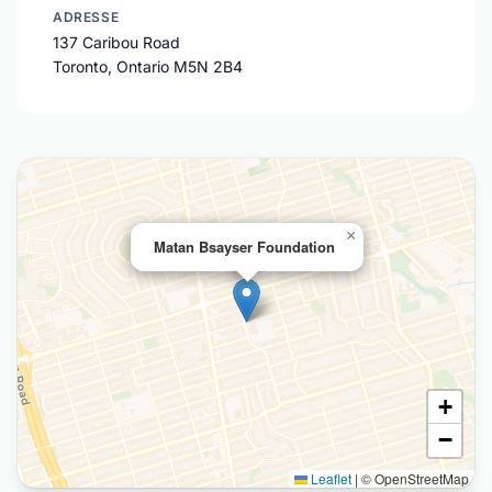
ADRESSE
137 Caribou Road
Toronto, Ontario M5N 2B4
×
Matan Bsayser Foundation
+
−
Leaflet
|
© OpenStreetMap