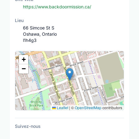
https://www.backdoormission.ca/
Lieu
66 Simcoe St S
Oshawa, Ontario
l1h4g3
Lieu
+
−
Leaflet
|
©
OpenStreetMap
contributors
Suivez-nous